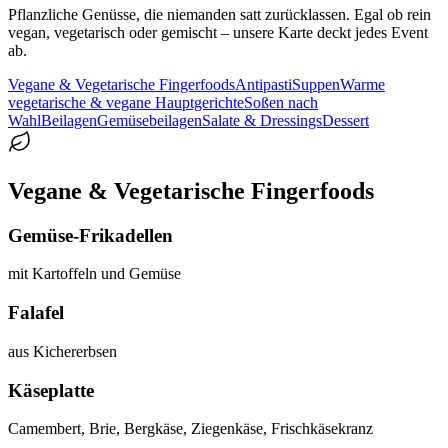
Pflanzliche Genüsse, die niemanden satt zurücklassen. Egal ob rein
vegan, vegetarisch oder gemischt – unsere Karte deckt jedes Event
ab.
Vegane & Vegetarische Fingerfoods
Antipasti
Suppen
Warme
vegetarische & vegane Hauptgerichte
Soßen nach
Wahl
Beilagen
Gemüsebeilagen
Salate & Dressings
Dessert
Vegane & Vegetarische Fingerfoods
Gemüse-Frikadellen
mit Kartoffeln und Gemüse
Falafel
aus Kichererbsen
Käseplatte
Camembert, Brie, Bergkäse, Ziegenkäse, Frischkäsekranz