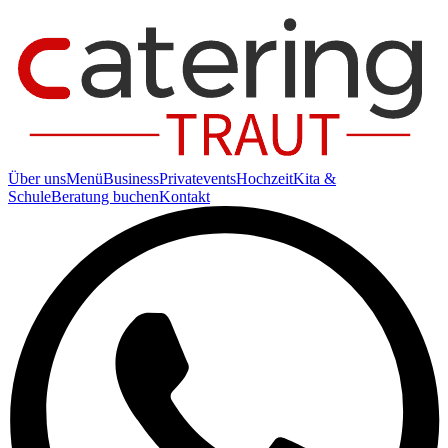
Über uns
Menü
Business
Privatevents
Hochzeit
Kita &
Schule
Beratung buchen
Kontakt